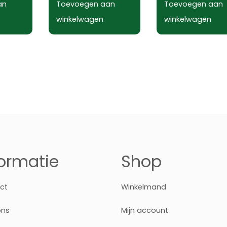
an
Toevoegen aan
Toevoegen aan
winkelwagen
winkelwagen
formatie
Shop
ct
Winkelmand
ons
Mijn account