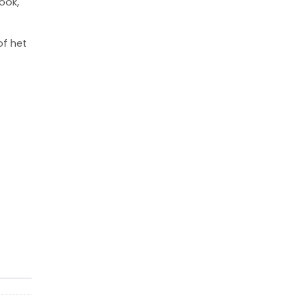
ook,
of het
aantal