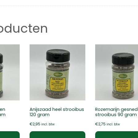
roducten
den
Anijszaad heel strooibus
Rozemarijn gesne
ram
120 gram
strooibus 90 gram
€
2,95
€
2,75
incl. btw
incl. btw