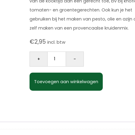
van de kooktijd aan een gerecht toe, bv bij knofl
tomaten- en groentegerechten. Ook kun je het
gebruiken bij het maken van pesto, olie en azijn 
zelf maken van een provencaalse kruidenmix.
€
2,95
incl. btw
Basilicum gesneden strooibus 50 gram 
+
-
Toevoegen aan winkelwagen