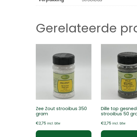
Gerelateerde p
Zee Zout strooibus 350
Dille top gesne
gram
strooibus 50 g
€
2,75
€
2,75
incl. btw
incl. btw