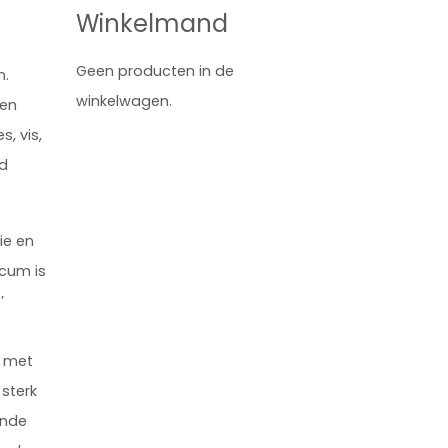
Winkelmand
Geen producten in de
n.
winkelwagen.
ken
s, vis,
id
ie en
icum is
’
t met
sterk
inde