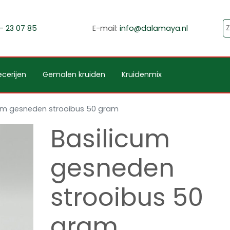
- 23 07 85
E-mail:
info@dalamaya.nl
cerijen
Gemalen kruiden
Kruidenmix
cum gesneden strooibus 50 gram
Basilicum
gesneden
strooibus 50
gram