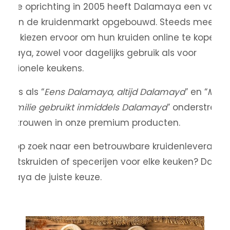
ds de oprichting in 2005 heeft Dalamaya een vaste
itie in de kruidenmarkt opgebouwd. Steeds meer
nten kiezen ervoor om hun kruiden online te kopen bi
amaya, zowel voor dagelijks gebruik als voor
fessionele keukens.
cties als “
Eens Dalamaya, altijd Dalamaya
” en “
Mijn
e familie gebruikt inmiddels Dalamaya
” onderstrepe
 vertrouwen in onze premium producten.
 je op zoek naar een betrouwbare kruidenleverancie
liteitskruiden of specerijen voor elke keuken? Dan is
amaya de juiste keuze.