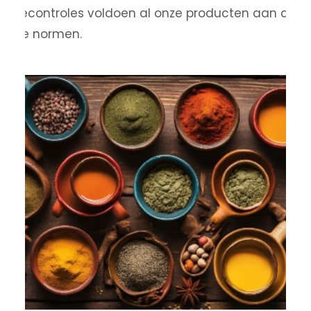
iënecontroles voldoen al onze producten aan de
gste normen.