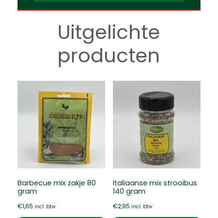
Uitgelichte
producten
Barbecue mix zakje 80
Italiaanse mix strooibus
gram
140 gram
€
1,65
€
2,95
incl. btw
incl. btw