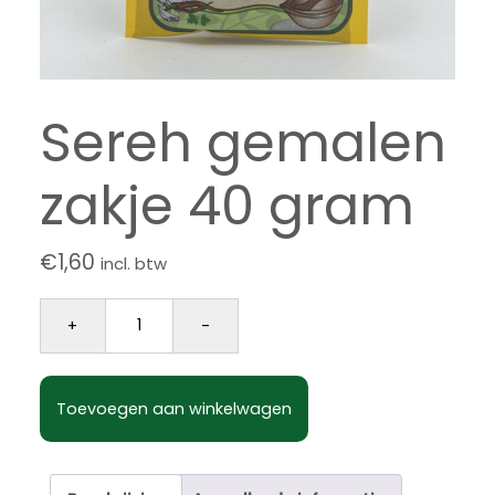
Sereh gemalen
zakje 40 gram
€
1,60
incl. btw
Sereh gemalen zakje 40 gram aantal
+
-
Toevoegen aan winkelwagen