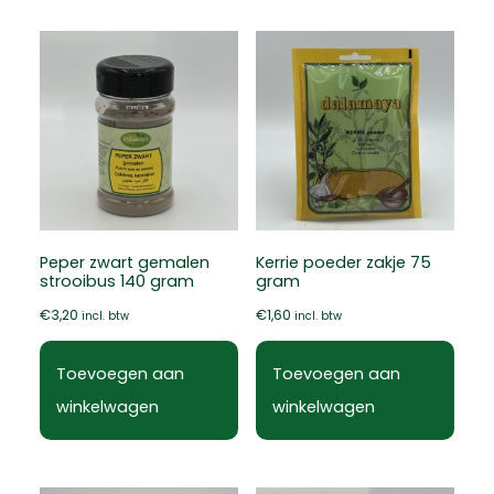
Peper zwart gemalen
Kerrie poeder zakje 75
strooibus 140 gram
gram
€
3,20
€
1,60
incl. btw
incl. btw
Toevoegen aan
Toevoegen aan
winkelwagen
winkelwagen