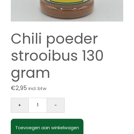
Chili poeder
strooibus 130
gram
€
2,95
incl. btw
Chili poeder strooibus 130 gram aantal
+
-
Toevoegen aan winkelwagen