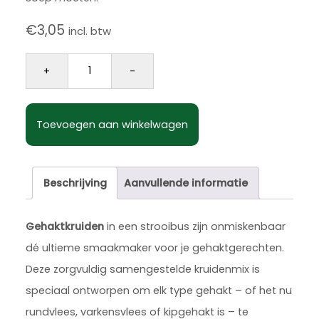
€
3,05
incl. btw
Gehakt kruiden strooibus 180 gram aantal
+
-
Toevoegen aan winkelwagen
Beschrijving
Aanvullende informatie
Gehaktkruiden
in een strooibus zijn onmiskenbaar
dé ultieme smaakmaker voor je gehaktgerechten.
Deze zorgvuldig samengestelde kruidenmix is
speciaal ontworpen om elk type gehakt – of het nu
rundvlees, varkensvlees of kipgehakt is – te