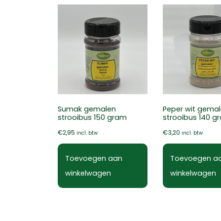
Sumak gemalen
Peper wit gema
strooibus 150 gram
strooibus 140 g
€
2,95
€
3,20
incl. btw
incl. btw
Toevoegen aan
Toevoegen a
winkelwagen
winkelwagen