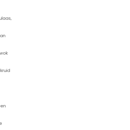
ulaas,
aan
 wok
kruid
een
e