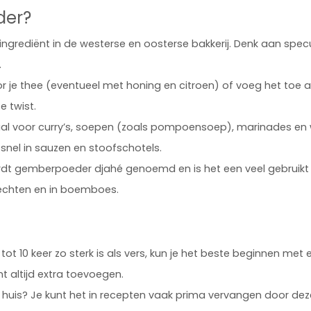
der?
ngrediënt in de westerse en oosterse bakkerij. Denk aan spec
.
or je thee (eventueel met honing en citroen) of voeg het toe 
 twist.
aal voor curry’s, soepen (zoals pompoensoep), marinades en
 snel in sauzen en stoofschotels.
rdt gemberpoeder djahé genoemd en is het een veel gebruikt 
tgerechten en in boemboes.
t 10 keer zo sterk is als vers, kun je het beste beginnen met 
t altijd extra toevoegen.
 huis? Je kunt het in recepten vaak prima vervangen door dez