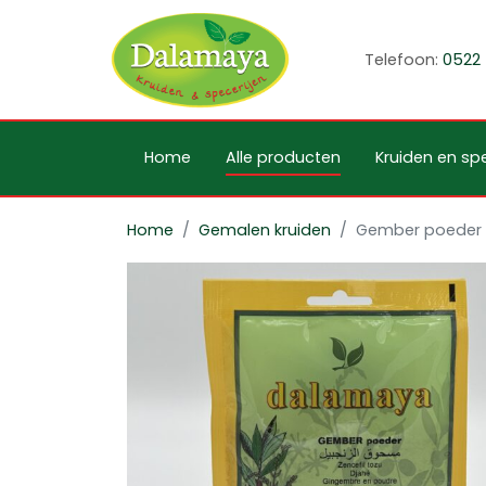
Telefoon:
0522 
Home
Alle producten
Kruiden en spe
Home
Gemalen kruiden
Gember poeder 