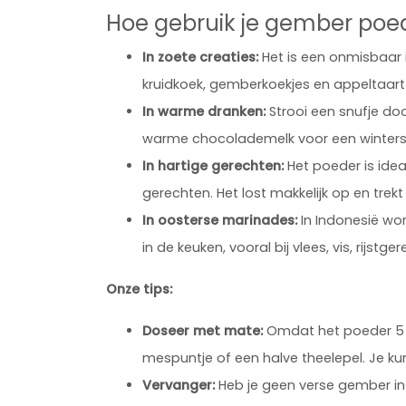
Hoe gebruik je gember poe
In zoete creaties:
Het is een onmisbaar i
kruidkoek, gemberkoekjes en appeltaart
In warme dranken:
Strooi een snufje do
warme chocolademelk voor een winterse
In hartige gerechten:
Het poeder is ide
gerechten. Het lost makkelijk op en trekt
In oosterse marinades:
In Indonesië wo
in de keuken, vooral bij vlees, vis, rijs
Onze tips:
Doseer met mate:
Omdat het poeder 5 to
mespuntje of een halve theelepel. Je kun
Vervanger:
Heb je geen verse gember in