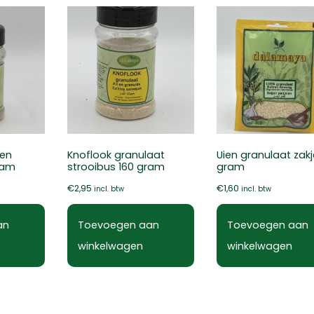
len
Knoflook granulaat
Uien granulaat zakj
ram
strooibus 160 gram
gram
€
2,95
€
1,60
incl. btw
incl. btw
an
Toevoegen aan
Toevoegen aan
winkelwagen
winkelwagen