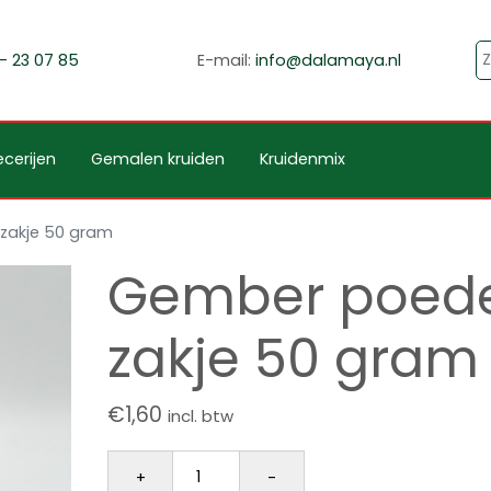
- 23 07 85
E-mail:
info@dalamaya.nl
cerijen
Gemalen kruiden
Kruidenmix
zakje 50 gram
Gember poed
zakje 50 gram
€
1,60
incl. btw
Gember poeder zakje 50 gram aantal
+
-