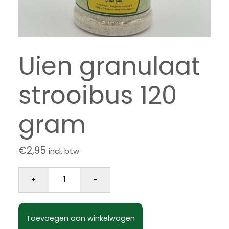
Uien granulaat
strooibus 120
gram
€
2,95
incl. btw
Uien granulaat strooibus 120 gram aantal
+
-
Toevoegen aan winkelwagen