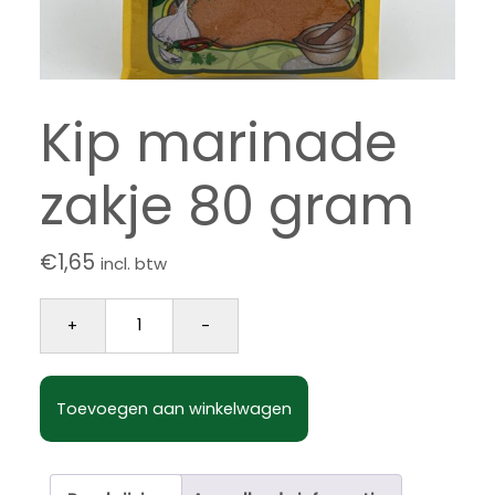
Kip marinade
zakje 80 gram
€
1,65
incl. btw
Kip marinade zakje 80 gram aantal
+
-
Toevoegen aan winkelwagen