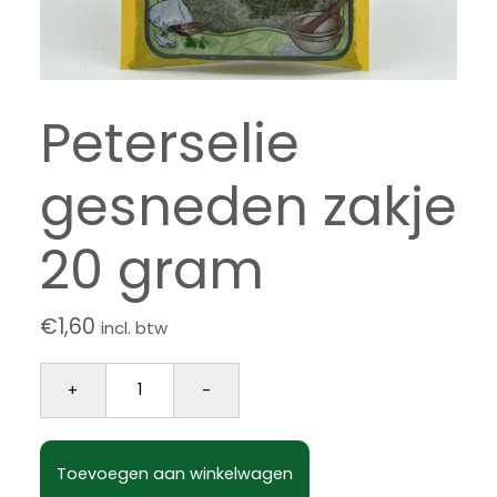
Peterselie
gesneden zakje
20 gram
€
1,60
incl. btw
Peterselie gesneden zakje 20 gram aantal
+
-
Toevoegen aan winkelwagen