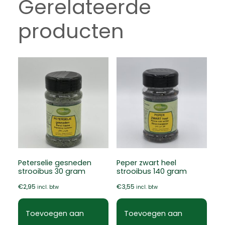
Gerelateerde
producten
Peterselie gesneden
Peper zwart heel
strooibus 30 gram
strooibus 140 gram
€
2,95
€
3,55
incl. btw
incl. btw
Toevoegen aan
Toevoegen aan