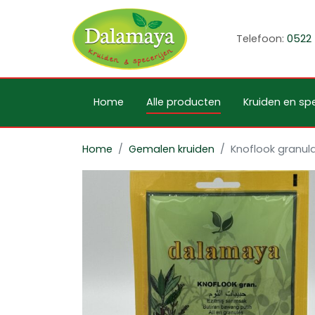
Telefoon:
0522 
Home
Alle producten
Kruiden en spe
Home
Gemalen kruiden
Knoflook granul