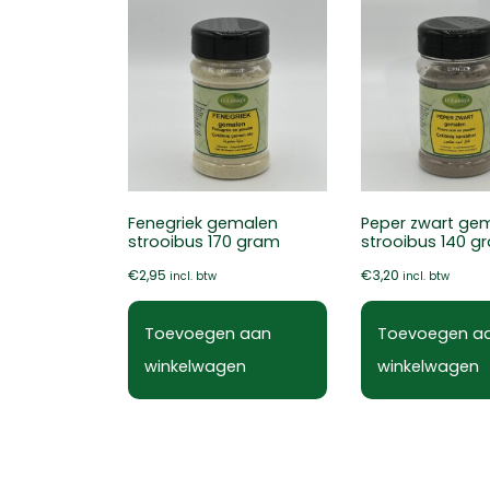
Fenegriek gemalen
Peper zwart ge
strooibus 170 gram
strooibus 140 g
€
2,95
€
3,20
incl. btw
incl. btw
Toevoegen aan
Toevoegen a
winkelwagen
winkelwagen