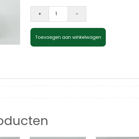
Knoflook granulaat zakje 80 gram aanta
+
-
Toevoegen aan winkelwagen
roducten