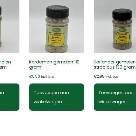
malen
Kardemon gemalen 110
Koriander gemalen
ram
gram
strooibus 130 gram
€
5,50
€
2,95
incl. btw
incl. btw
an
Toevoegen aan
Toevoegen aan
winkelwagen
winkelwagen