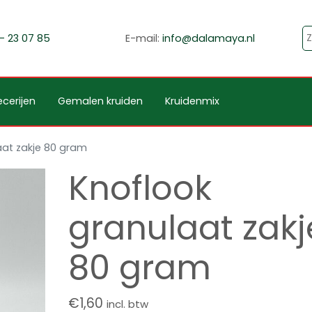
- 23 07 85
E-mail:
info@dalamaya.nl
cerijen
Gemalen kruiden
Kruidenmix
aat zakje 80 gram
Knoflook
granulaat zakj
80 gram
€
1,60
incl. btw